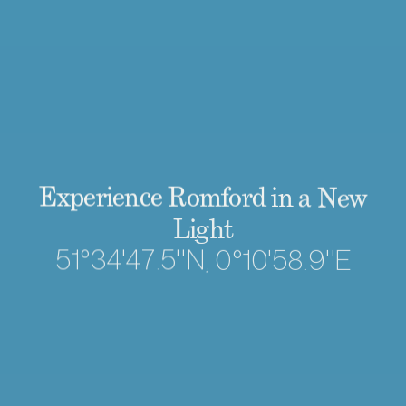
E
x
p
e
r
i
e
n
c
e
R
o
m
f
o
r
d
i
n
a
N
e
w
L
i
g
h
t
5
1
°
3
4
'
4
7
.
5
"
N
,
0
°
1
0
'
5
8
.
9
"
E